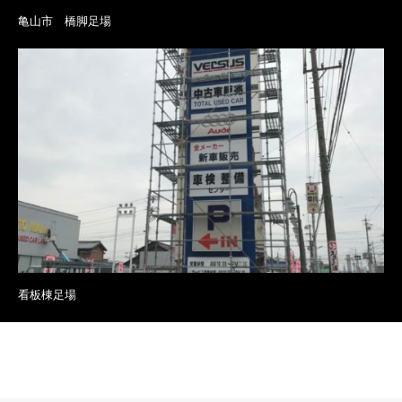
亀山市 橋脚足場
看板棟足場