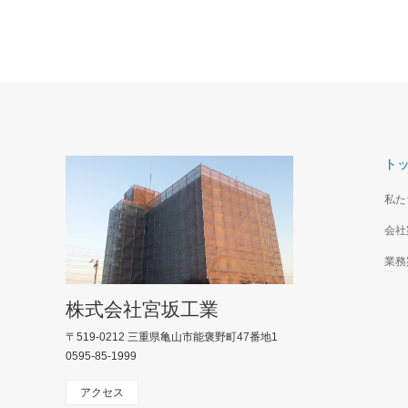
ト
私た
会社
業務
株式会社宮坂工業
〒519-0212 三重県亀山市能褒野町47番地1
0595-85-1999
アクセス